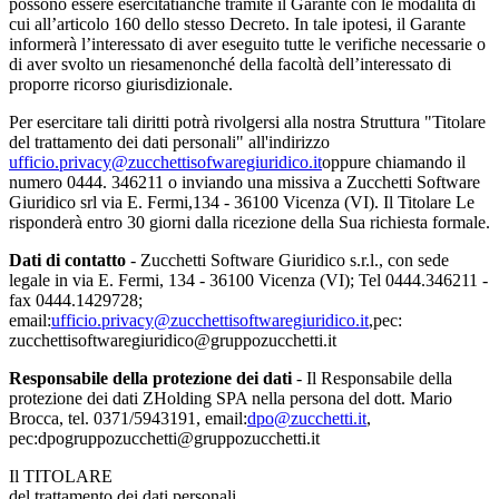
possono essere esercitatianche tramite il Garante con le modalità di
cui all’articolo 160 dello stesso Decreto. In tale ipotesi, il Garante
informerà l’interessato di aver eseguito tutte le verifiche necessarie o
di aver svolto un riesamenonché della facoltà dell’interessato di
proporre ricorso giurisdizionale.
Per esercitare tali diritti potrà rivolgersi alla nostra Struttura "Titolare
del trattamento dei dati personali" all'indirizzo
ufficio.privacy@zucchettisofwaregiuridico.it
oppure chiamando il
numero 0444. 346211 o inviando una missiva a Zucchetti Software
Giuridico srl via E. Fermi,134 - 36100 Vicenza (VI). Il Titolare Le
risponderà entro 30 giorni dalla ricezione della Sua richiesta formale.
Dati di contatto
- Zucchetti Software Giuridico s.r.l., con sede
legale in via E. Fermi, 134 - 36100 Vicenza (VI); Tel 0444.346211 -
fax 0444.1429728;
email:
ufficio.privacy@zucchettisoftwaregiuridico.it
,pec:
zucchettisoftwaregiuridico@gruppozucchetti.it
Responsabile della protezione dei dati
- Il Responsabile della
protezione dei dati ZHolding SPA nella persona del dott. Mario
Brocca, tel. 0371/5943191, email:
dpo@zucchetti.it
,
pec:dpogruppozucchetti@gruppozucchetti.it
Il TITOLARE
del trattamento dei dati personali