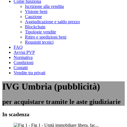
Come funziona
Iscrizione alla vendita
Visione beni
Cauzione
Aggiudicazione e saldo prezzo
Blockchain
Tipologie vendite
Ritiro e spedizioni beni
Requisiti tecnici
FAQ
Avvisi PVP
Normativa
Condizioni
Contatti
Vendite tra privati
IVG Umbria (pubblicità)
per acquistare tramite le aste giudiziarie
In scadenza