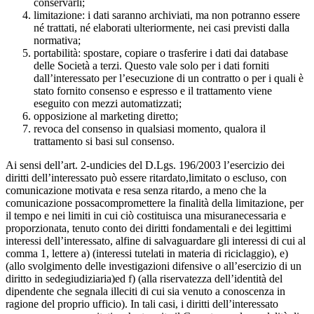
conservarli;
limitazione: i dati saranno archiviati, ma non potranno essere
né trattati, né elaborati ulteriormente, nei casi previsti dalla
normativa;
portabilità: spostare, copiare o trasferire i dati dai database
delle Società a terzi. Questo vale solo per i dati forniti
dall’interessato per l’esecuzione di un contratto o per i quali è
stato fornito consenso e espresso e il trattamento viene
eseguito con mezzi automatizzati;
opposizione al marketing diretto;
revoca del consenso in qualsiasi momento, qualora il
trattamento si basi sul consenso.
Ai sensi dell’art. 2-undicies del D.Lgs. 196/2003 l’esercizio dei
diritti dell’interessato può essere ritardato,limitato o escluso, con
comunicazione motivata e resa senza ritardo, a meno che la
comunicazione possacompromettere la finalità della limitazione, per
il tempo e nei limiti in cui ciò costituisca una misuranecessaria e
proporzionata, tenuto conto dei diritti fondamentali e dei legittimi
interessi dell’interessato, alfine di salvaguardare gli interessi di cui al
comma 1, lettere a) (interessi tutelati in materia di riciclaggio), e)
(allo svolgimento delle investigazioni difensive o all’esercizio di un
diritto in sedegiudiziaria)ed f) (alla riservatezza dell’identità del
dipendente che segnala illeciti di cui sia venuto a conoscenza in
ragione del proprio ufficio). In tali casi, i diritti dell’interessato