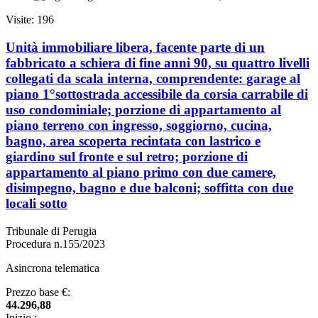
Visite: 196
Unità immobiliare libera, facente parte di un
fabbricato a schiera di fine anni 90, su quattro livelli
collegati da scala interna, comprendente: garage al
piano 1°sottostrada accessibile da corsia carrabile di
uso condominiale; porzione di appartamento al
piano terreno con ingresso, soggiorno, cucina,
bagno, area scoperta recintata con lastrico e
giardino sul fronte e sul retro; porzione di
appartamento al piano primo con due camere,
disimpegno, bagno e due balconi; soffitta con due
locali sotto
Tribunale di Perugia
Procedura n.155/2023
Asincrona telematica
Prezzo base €:
44.296,88
Inizio :