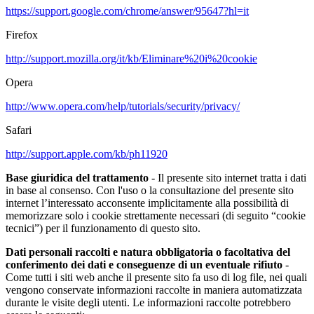
https://support.google.com/chrome/answer/95647?hl=it
Firefox
http://support.mozilla.org/it/kb/Eliminare%20i%20cookie
Opera
http://www.opera.com/help/tutorials/security/privacy/
Safari
http://support.apple.com/kb/ph11920
Base giuridica del trattamento
- Il presente sito internet tratta i dati
in base al consenso. Con l'uso o la consultazione del presente sito
internet l’interessato acconsente implicitamente alla possibilità di
memorizzare solo i cookie strettamente necessari (di seguito “cookie
tecnici”) per il funzionamento di questo sito.
Dati personali raccolti e natura obbligatoria o facoltativa del
conferimento dei dati e conseguenze di un eventuale rifiuto
-
Come tutti i siti web anche il presente sito fa uso di log file, nei quali
vengono conservate informazioni raccolte in maniera automatizzata
durante le visite degli utenti. Le informazioni raccolte potrebbero