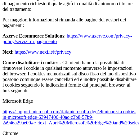
di pagamento richiesto il quale agirà in qualità di autonomo titolare
del trattamento.
Per maggiori informazioni si rimanda alle pagine dei gestori dei
pagamenti:
Axerve Ecommerce Solutions
:
https://www.axerve.com/privacy-
policy/servizi-di-pagamento
Nexi
:
https://www.nexi.it/it/privacy
Come disabilitare i cookies
- Gli utenti hanno la possibilità di
rimuovere i cookie in qualsiasi momento attraverso le impostazioni
del browser. I cookies memorizzati sul disco fisso del tuo dispositivo
possono comunque essere cancellati ed è inoltre possibile disabilitare
i cookies seguendo le indicazioni fornite dai principali browser, ai
link seguenti:
Microsoft Edge
https://support.microsoft.com/it-it/microsoft-edge/eliminare-i-cookie-
in-microsoft-edge-63947406-40ac-c3b8-57b9-
2a946a29ae09#:~:text=Apri%20Microsoft%20Edge%20and%20selez
Chrome